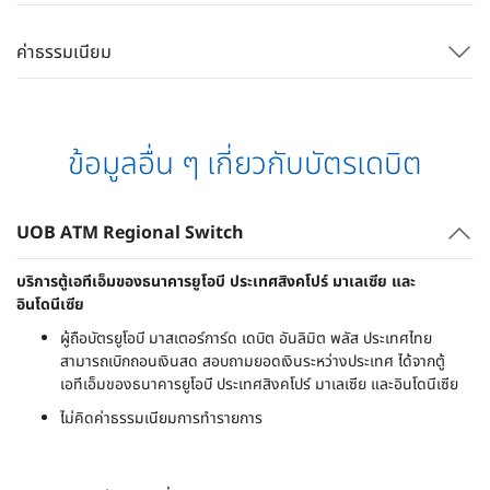
ค่าธรรมเนียม​
ข้อมูลอื่น ๆ เกี่ยวกับบัตรเดบิต
UOB ATM Regional Switch
บริการตู้เอทีเอ็มของธนาคารยูโอบี ประเทศสิงคโปร์ มาเลเซีย และ
อินโดนีเซีย
ผู้ถือบัตรยูโอบี มาสเตอร์การ์ด เดบิต อันลิมิต พลัส ประเทศไทย
สามารถเบิกถอนเงินสด สอบถามยอดเงินระหว่างประเทศ ได้จากตู้
เอทีเอ็มของธนาคารยูโอบี ประเทศสิงคโปร์ มาเลเซีย และอินโดนีเซีย
ไม่คิดค่าธรรมเนียมการทำรายการ