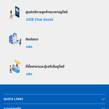
ศูนย์บริการลูกค้าธนาคารยูโอบี
UOB Chat Assist
ติดต่อเรา
คลิก
ที่ตั้งสาขาและตู้เอทีเอ็มยูโอบี
คลิก
QUICK LINKS
ความช่วยเหลือ