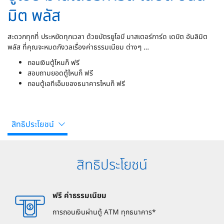
มิต พลัส
สะดวกทุกที่ ประหยัดทุกเวลา ด้วยบัตรยูโอบี มาสเตอร์การ์ด เดบิต อันลิมิต
พลัส ที่คุณจะหมดกังวลเรื่องค่าธรรมเนียม ต่างๆ …
ถอนเงินตู้ไหนก็ ฟรี
สอบถามยอดตู้ไหนก็ ฟรี
ถอนตู้เอทีเอ็มของธนาคารไหนก็ ฟรี
สิทธิประโยชน์
สิทธิประโยชน์
ฟรี ค่าธรรมเนียม
การถอนเงินผ่านตู้ ATM ทุกธนาคาร*