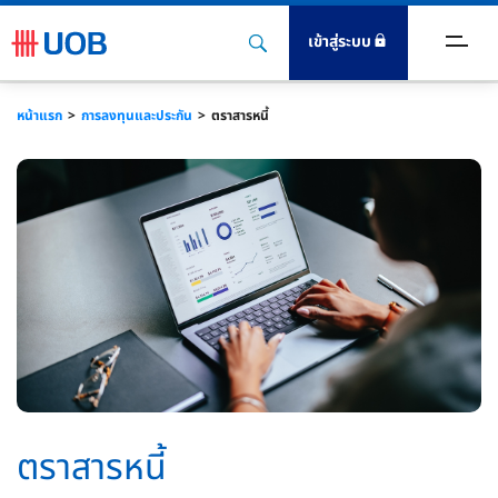
เข้าสู่ระบบ
ญชีและธุรกรรม
หน้าแรก
การลงทุนและประกัน
ตราสารหนี้
ารลงทุนและประกัน
นเชื่อเพื่อธุรกิจ​
รค้าและเครือข่ายธุรกิจ
จิทัล
ำแนะนำ
ตราสารหนี้
ามยั่งยืน