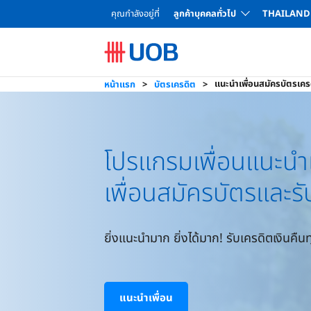
คุณกำลังอยู่ที่
ลูกค้าบุคคลทั่วไป
THAILAND
โปรโมชันบัตรเครดิตสำหรับลูกค้าใหม่
แนะนำเพื่อนสมัครบัตรเครดิต
ยูโอบี เอ็กซ์เพรส (บริษัท ยูโอบี แคปปิตอล เซอร์วิสเซส จำกัด)
สินเชื่อทะเบียนรถยนต์ UOB Car2Cash
บริการเอทีเอ็ม / โอนเงินรายย่อยระหว่างธนาคาร
โอนเงินไปประเทศสิงคโปร์ ภายในวันเดียว
ช่องทางชำระเงินค่าบัตรเครดิตและบัตรกดเงินสด
บทวิเคราะห์และคำแนะนำการลงทุน
เครื่องมือและบริการอื่น ๆ
เครื่องมือและบริการอื่น ๆ
ใบสมัครและแบบฟอร์มต่าง ๆ
เปรียบเทียบบัตรเครดิต
ตารางคำนวณสินเชื่อ
บัตรกดเงินสด ยูโอบี แคชพลัส
สมัครสินเชื่อ UOB Car2Cash
อัตราค่าธรรมเนียมการทำธุรกรรม/บริ
ใบสมัครแ
อั
แนะนำเพื่อนสมัครบัตรเคร
หน้าแรก
บัตรเครดิต
โปรแกรมเพื่อนแนะนำเ
เพื่อนสมัครบัตรและรั
ยิ่งแนะนำมาก ยิ่งได้มาก! รับเครดิตเงินคืน
แนะนำเพื่อน