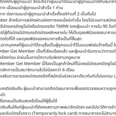
ดิตให้กับผู้ถูกแนะนำ จึงจะถือว่าผู้แนะนำได้แนะนำผู้ถูกแนะนำให้กับธนาค
บาท เมื่อแนะนำผู้ถูกแนะนำสำเร็จ 1 ท่าน
บาท ต่อการแนะนำผู้ถูกแนะนำสำเร็จตั้งแต่ท่านที่ 2 เป็นต้นไป
 สำหรับการสมัครผ่านช่องทางออนไลน์เท่านั้น โดยไม่รวมการสม
ชีบัตรเครดิตยูโอบีหรือบัตรเครดิต TMRW ของผู้แนะนำ ภายใน 90 วัน
้ถือบัตรมีบัตรเครดิตบัตรหลักหลายใบ ให้เป็นดุลยพินิจของธนาคารแต่
ัตรใดก็ได้ และดุลยพินิจของธนาคารถือเป็นที่สิ้นสุด
ากบุคคลที่ผู้แนะนำได้ระบุชื่อเป็นผู้ถูกแนะนำไว้ในแบบฟอร์มข้างต้นนี้ ใ
r Get Member เป็นที่เรียบร้อยแล้ว และผู้แนะนำรับทราบว่าการเปิ
วข้องก่อน มิเช่นนั้นอาจมีความรับผิดตามกฎหมาย
Member Get Member นี้ต้องเป็นลูกค้าใหม่ที่ไม่เคยมีบัตรเครดิตยูโอ
ยกเลิกการเป็นสมาชิกมาแล้วไม่น้อยกว่า 6 เดือน
ส่งเสริมการขายของบัตรเครดิตที่สมัครในช่วงเวลาเดียวกันกับโปรแ
ดเครดิตเงินคืน ผู้แนะนำสามารถติดต่อธนาคารเพื่อขอตรวจสอบความถูก
นะนำ
ือทอนเป็นเงินสดหรือโอนให้ผู้อื่นได้
ินคืนให้แก่ผู้แนะนำที่ยังคงสถานภาพสมาชิกบัตรฯ และมีประวัติการชำระเ
ป็นระงับบัตรชั่วคราว (Temporarily lock card) ทางธนาคารจะไม่สามาร