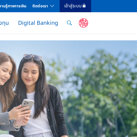
เข้าสู่ระบบ
ามรู้ทางการเงิน
ติดต่อเรา
งทุน
Digital Banking
5%
nternet Banking
ธนาคาร
ธรรมเนียม ยูโอบี ไอแคช
land Property Loan
าษีเงินได้บุคคลธรรมดา
nternet Banking
แอปธนาคารที่ให้คุณจัดการทุกธุรกรรมได้ง่าย ทั้งโอนเงิน จ่ายบิล ดู eStatement แลกคะแนน ติตตาม
สมัครบัตรเครดิตยูโอบี รับของรางวัล, เครดิตเงินคืน และสิทธิพิเศษอีกมากมาย
สินเชื่อส่วนบุคคล ยูโอบี เอ็กซ์เพรส
การบริหารกองทุนโดย Chief Investment Officer จาก UOB Private Bank
ลงทุนในกองทุน United CIO Income Fund และ United CIO Growth Fund บริหารกองทุนโดย Chief Investment Officer จาก UOB Private Bank