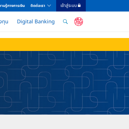
เข้าสู่ระบบ
ามรู้ทางการเงิน
ติดต่อเรา
งทุน
Digital Banking
ยม ยูโอบี ไอแคช
nd Property Loan
ได้บุคคลธรรมดา
งินกู้ค่าเบี้ยประกัน
et Banking
แอปธนาคารที่ให้คุณจัดการทุกธุรกรรมได้ง่าย ทั้งโอนเงิน จ่ายบิล ดู eStatement แลกคะแนน ติตตาม
สมัครบัตรเครดิตยูโอบี รับของรางวัล, เครดิตเงินคืน และสิทธิพิเศษอีกมากมาย
สินเชื่อส่วนบุคคล ยูโอบี เอ็กซ์เพรส
การบริหารกองทุนโดย Chief Investment Officer จาก UOB Private Bank
ลงทุนในกองทุน United CIO Income Fund และ United CIO Growth Fund บริหารกองทุนโดย Chief Investment Officer จาก UOB Private Bank