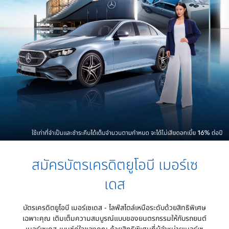
สมัครบัตรเครดิตยูโอบี เมอร์เซ
เดส
บัตรเครดิตยูโอบี เมอร์เซเดส - ไลฟ์สไตล์เหนือระดับด้วยสิทธิพิเศษ
เฉพาะคุณ เติมเต็มความสมบูรณ์แบบของยนตรกรรมให้กับรถยนต์