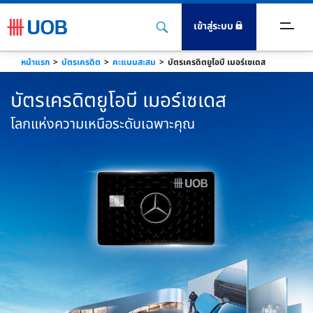
เข้าสู่ระบบ
หน้าแรก
บัตรเครดิต
คะแนนสะสม
บัตรเครดิตยูโอบี เมอร์เซเดส
ตร
บัตรเครดิตยูโอบี เมอร์เซเดส
ินฝาก
โลกแห่งความเหนือระดับเฉพาะคุณ
นเชื่อ
ะกัน
ิการ
งทุน
igital Banking