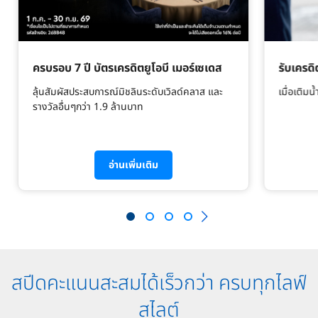
ครบรอบ 7 ปี บัตรเครดิตยูโอบี เมอร์เซเดส​
รับเครดิ
ลุ้นสัมผัสประสบการณ์มิชลินระดับเวิลด์คลาส และ
เมื่อเติมน
รางวัลอื่นๆกว่า 1.9 ล้านบาท
อ่านเพิ่มเติม
สปีดคะแนนสะสมได้เร็วกว่า ครบทุกไลฟ์
สไลต์