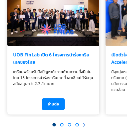
UOB FinLab เปิด 6 โครงการนำร่องกรีน
เปิดตัว
เทคของไทย
Accele
เตรียมพร้อมรับมือปัญหาท้าทายด้านความยั่งยืนใน
มีจุดมุ่งห
ไทย 15 โครงการนำร่องกรีนเทคทั่วอาเซียนได้รับทุน
กรีนเทค 
สนับสนุนกว่า 2.7 ล้านบาท
นวัตกรรมโ
แวดล้อม
อ่านต่อ