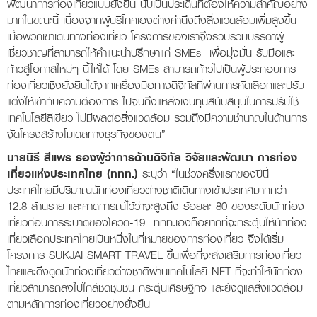
พัฒนาการท่องเที่ยวแบบยั่งยืน นับเป็นประเด็นที่ต้องให้ความสำคัญอย่าง
มากในขณะนี้ เนื่องจากผู้บริโภคเองต่างคำนึงถึงสิ่งแวดล้อมเพิ่มสูงขึ้น
เมื่อพวกเขาเดินทางท่องเที่ยว โครงการของเราจึงรวบรวมบรรดาผู้
เชี่ยวชาญที่สามารถให้คำแนะนำปรึกษาแก่ SMEs เพื่อมุ่งมั่น รับมือและ
ก้าวสู่โอกาสใหม่ๆ นี้ให้ได้ โดย SMEs สามารถก้าวไปเป็นผู้ประกอบการ
ท่องเที่ยวเชิงยั่งยืนได้จากเครื่องมือทางดิจิทัลที่ผ่านการคัดเลือกและปรับ
แต่งให้เข้ากับความต้องการ ไปจนถึงแหล่งเงินทุนสนับสนุนในการปรับใช้
เทคโนโลยีสีเขียว ไม่มีผลต่อสิ่งแวดล้อม รวมถึงมีความชำนาญในด้านการ
จัดโครงสร้างโมเดลทางธุรกิจของตน”
นายนิธี สีแพร รองผู้ว่าการด้านดิจิทัล วิจัยและพัฒนา การท่อง
เที่ยวแห่งประเทศไทย (ททท.)
ระบุว่า “ในช่วงครึ่งแรกของปีนี้
ประเทศไทยมีปริมาณนักท่องเที่ยวต่างชาติเดินทางเข้าประเทศมากกว่า
12.8 ล้านราย และคาดการณ์ไว้ว่าจะสูงถึง ร้อยละ 80 ของระดับนักท่อง
เที่ยวก่อนการระบาดของโควิด-19 ททท.เองก็อยากที่จะกระตุ้นให้นักท่อง
เที่ยวเลือกประเทศไทยเป็นหนึ่งในที่หมายของการท่องเที่ยว จึงได้เริ่ม
โครงการ SUKJAI SMART TRAVEL ขึ้นเพื่อที่จะส่งเสริมการท่องเที่ยว
ไทยและดึงดูดนักท่องเที่ยวต่างชาติผ่านเทคโนโลยี NFT ที่จะทำให้นักท่อง
เที่ยวสามารถลงไปใกล้ชิดชุมชน กระตุ้นเศรษฐกิจ และยังดูแลสิ่งแวดล้อม
ตามหลักการท่องเที่ยวอย่างยั่งยืน