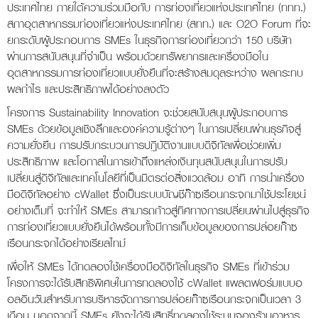
ประเทศไทย ภายใต้ความร่วมมือกับ การท่องเที่ยวแห่งประเทศไทย (ททท.)
สภาอุตสาหกรรมท่องเที่ยวแห่งประเทศไทย (สทท.) และ O2O Forum ที่จะ
ยกระดับผู้ประกอบการ SMEs ในธุรกิจการท่องเที่ยวกว่า 150 บริษัท
ผ่านการสนับสนุนที่จำเป็น พร้อมด้วยทรัพยากรและเครื่องมือใน
อุตสาหกรรมการท่องเที่ยวแบบยั่งยืนที่จะสร้างสมดุลระหว่าง ผลกระทบ
ผลกำไร และประสิทธิภาพได้อย่างลงตัว
โครงการ Sustainability Innovation จะช่วยสนับสนุนผู้ประกอบการ
SMEs ด้วยข้อมูลเชิงลึกและองค์ความรู้ต่างๆ ในการเปลี่ยนผ่านธุรกิจสู่
ความยั่งยืน การปรับกระบวนการปฏิบัติงานแบบดิจิทัลเพื่อช่วยเพิ่ม
ประสิทธิภาพ และโอกาสในการเข้าถึงแหล่งเงินทุนสนับสนุนในการปรับ
เปลี่ยนสู่ดิจิทัลและเทคโนโลยีที่เป็นมิตรต่อสิ่งแวดล้อม อาทิ การนำเครื่อง
มือดิจิทัลอย่าง cWallet ซึ่งเป็นระบบบัญชีก๊าซเรือนกระจกมาใช้ประโยชน์
อย่างเต็มที่ จะทำให้ SMEs สามารถก้าวสู่ทิศทางการเปลี่ยนผ่านไปสู่ธุรกิจ
การท่องเที่ยวแบบยั่งยืนได้พร้อมทั้งมีการเก็บข้อมูลของการปล่อยก๊าซ
เรือนกระจกได้อย่างเรียลไทม์
เพื่อให้ SMEs ได้ทดลองใช้เครื่องมือดิจิทัลในธุรกิจ SMEs ที่เข้าร่วม
โครงการจะได้รับสิทธิพิเศษในการทดลองใช้ cWallet แพลตฟอร์มแบบอ
อลอินวันสำหรับการบริหารจัดการการปล่อยก๊าซเรือนกระจกเป็นเวลา 3
เดือน นอกจากนี้ SMEs ยังจะได้รับสิทธิ์ทดลองใช้ระบบจองร้านอาหาร