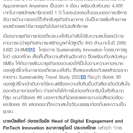
Appointment Anywhere เป็นเวลา 4 เดือน พร้อมรับส่วนลด 4,400
บาทในการสมัครสมาชิกรายปี 1 ปี โดยจะช่วยลดขั้นตอนของการบริหาร
จัดการด้านการจองโต๊ะสำหรับธุรกิจร้านอาหาร นับเป็นการเพิ่มศักยภาพ
และสร้างผลกำไรทางธุรกิจได้อย่างมีประสิทธิภาพ
เนื่องจากธุรกิจการท่องเที่ยวแบบยั่งยืนกำลังได้รับความสนใจและมีการ
คาดการณ์ว่าธุรกิจสามารถสร้างมูลค่าได้สูงถึง 843 ล้านบาทในปี 2565
(USD 24.6MB
[1]
) โครงการ Sustainability Innovation โดยธนาคารยู
โอบี ประเทศไทย เล็งเห็นถึงความสำคัญดังกล่าว จึงพร้อมที่จะสนับสนุน
SMEs ให้เกิดการพัฒนาธุรกิจของตนเองให้เป็นไปตามความคาดหมาย
ของผู้บริโภคในการท่องเที่ยวแบบยั่งยืน ซึ่งสอดคล้องกับผลสำรวจจาก
รายงาน Sustainability Travel Study 2022
[2]
ที่ระบุว่า ร้อยละ 90
ของผู้บริโภคนักเดินทางใช้เกณฑ์เรื่องความยั่งยืนเป็นตัวเลือกเมื่อตัดสินใจ
ออกเดินทางท่องเที่ยว ทำอย่างไรให้การไปท่องเที่ยวทริปนั้นยั่งยืนมาก
ที่สุด ขณะที่ร้อยละ 69 มองหาทริปที่ช่วยลดผลกระทบต่อสิ่งแวดล้อม
และร้อยละ 65 แสดงออกถึงความสนใจวัฒนธรรมท้องถิ่นและความเป็น
ชุมชน
นายบัลลังก์ ว่องธวัชชัย
Head of Digital Engagement and
FinTech Innovation
ธนาคารยูโอบี ประเทศไทย
กล่าวว่า “การ