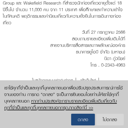
Group และ Wakefield Research ที่สำรวจนักท่องเที่ยวอายุตั้งแต่ 18
ปีขึ้นไป จำนวน 11,000 คน จาก 11 ประเทศ เพื่อศึกษาและทำความเข้าใจ
ในทัศนคติ พฤติกรรมและค่านิยมเกี่ยวกับความยั่งยืนในการเดินทางท่อง
เที่ยว
วันที่ 27 กรกฎาคม 2566
สอบถามรายละเอียดเพิ่มเติมได้ที่
สายงานบริหารสื่อสารและภาพลักษณ์องค์กร
ธนาคารยูโอบี จำกัด (มหาชน)
นิดา ภู่วนิชย์
โทร . 0-2343-4963
ใบสมัครและแบบฟอร์มต่างๆ
ผังเว็บไซต์
บริษัทในกลุ่มธนาคารยูโอบี
ประกาศความเป็นส่วนตัว
เราใช้คุกกี้จำเป็นและคุกกี้บุคคลภายนอกเพื่อปรับปรุงประสบการณ์การใช้
งานของท่าน การกด “ตกลง” จะเป็นการยินยอมโดยท่านให้เราใช้คุกกี้
สงวนลิขสิทธิ์ 2569 ธนาคารยูโอบี จำกัด (มหาชน)
บุคคลภายนอก
หากท่านประสงค์จะทราบรายละเอียดเพิ่มเติมเกี่ยวกับ
คุกกี้จำเป็นและคุกกี้บุคคลภายนอกกรุณากดลิงก์นี้ >>
UOB
UOB
UOB
UOB
ตกลง
ไม่ตกลง
Thailand
Thailand
Thailand
Thailand
คำแนะนำเพื่อความปลอดภัย