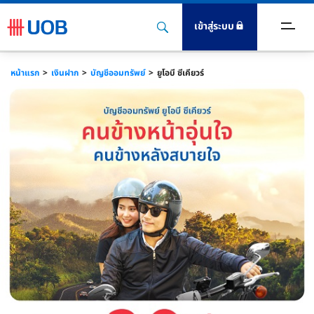
เข้าสู่ระบบ
ตร
หน้าแรก
เงินฝาก
บัญชีออมทรัพย์
ยูโอบี ซีเคียวร์
ินฝาก
นเชื่อ
ะกัน
ิการ
งทุน
igital Banking