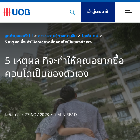
เข้าสู่ระบบ
ตร
ลูกค้าบุคคลทั่วไป
สาระความรู้ทางการเงิน
ไลฟ์สไตล์
5 เหตุผล ที่จะทำให้คุณอยากซื้อคอนโดเป็นของตัวเอง
ินฝาก
5 เหตุผล ที่จะทำให้คุณอยากซื้อ
นเชื่อ
คอนโดเป็นของตัวเอง
ะกัน
ิการ
งทุน
ไลฟ์สไตล์
27 NOV 2023
1 MIN READ
igital Banking