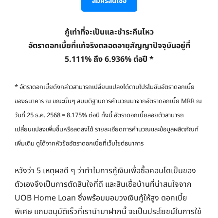
สมัครสินเชื่อ
กู้เท่าที่จะเป็นและชำระคืนไหว
อัตราดอกเบี้ยที่แท้จริงตลอดอายุสัญญาปัจจุบันอยู่ที่
5.111% ถึง 6.936% ต่อปี *​
* อัตราดอกเบี้ยดังกล่าวสามารถเปลี่ยนแปลงได้ตามโปรโมชันอัตราดอกเบี้ย
ของธนาคาร ณ ขณะนั้นๆ สมมติฐานการคำนวณมาจากอัตราดอกเบี้ย MRR ณ
วันที่ 25 ธ.ค. 2568 = 8.175% ต่อปี ทั้งนี้ อัตราดอกเบี้ยลอยตัวสามารถ
เปลี่ยนแปลงเพิ่มขึ้นหรือลดลงได้ รายละเอียดการคำนวณและข้อมูลผลิตภัณฑ์
เพิ่มเติม ดูได้จากหัวข้ออัตราดอกเบี้ยที่เว็บไซต์ธนาคาร​
หวังว่า 5 เหตุผลดี ๆ ว่าทำไมการกู้เงินเพื่อซื้อคอนโดเป็นของ
ตัวเองจึงเป็นการตัดสินใจที่ดี และสินเชื่อบ้านที่น่าสนใจจาก
UOB Home Loan ซึ่งพร้อมมอบวงเงินกู้ให้สูง ดอกเบี้ย
พิเศษ แถมอนุมัติเร็วที่เรานำมาฝากนี้ จะเป็นประโยชน์ในการใช้