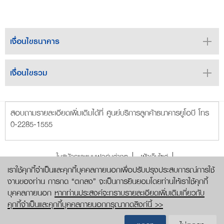
เงื่อนไขธนาคาร
เงื่อนไขรวม
สอบถามรายละเอียดเพิ่มเติมได้ที่ ศูนย์บริการลูกค้าธนาคารยูโอบี โทร
0-2285-1555
ใบสมัครและแบบฟอร์มต่างๆ
ผังเว็บไซต์
บริษัทในกลุ่มธนาคารยูโอบี
ประกาศความเป็นส่วนตัว
เราใช้คุกกี้จำเป็นและคุกกี้บุคคลภายนอกเพื่อปรับปรุงประสบการณ์การใช้
งานของท่าน การกด “ตกลง” จะเป็นการยินยอมโดยท่านให้เราใช้คุกกี้
สงวนลิขสิทธิ์ 2569 ธนาคารยูโอบี จำกัด (มหาชน)
บุคคลภายนอก
หากท่านประสงค์จะทราบรายละเอียดเพิ่มเติมเกี่ยวกับ
คุกกี้จำเป็นและคุกกี้บุคคลภายนอกกรุณากดลิงก์นี้ >>
สมัครบัตรเครดิตยูโอบี
UOB
UOB
UOB
UOB